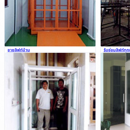
ขายลิฟท์บ้าน
รับซ่อมลิฟท์ทุกช
เพื่อสร้างความมั่นใจให้แก่ลูกค้าทุกท่าน รับประกันสินค้า ทั้งด้าน
รับผลิต ออกแบบ รับ
คุณภาพและความปลอดภัยตลอดจนสิ่งสำคัญที่สุด คือความพึง
ของและรับซ่อมลิฟท์
พอใจสูงสุดของลูกค้า
สอบถาม