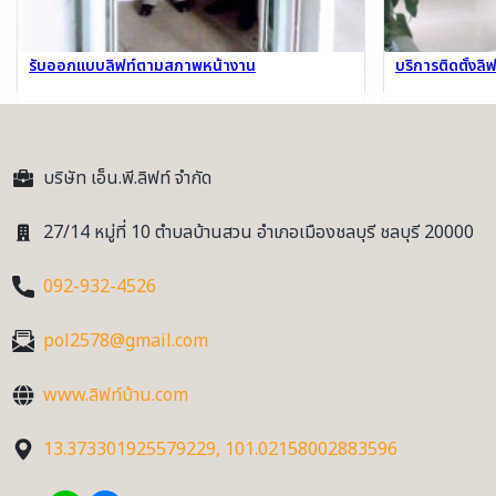
รับออกแบบลิฟท์ตามสภาพหน้างาน
บริการติดตั้งลิ
บริษัท นพพล เอ็นจิเนียริ่งแอนด์เซอร์วิส จำกัด เราเป็นบริษัท
บริการติดตั้ง ลิฟ
ผลิตและจำหน่าย ลิฟท์ แบบครบวงจร ลิฟท์บ้าน ลิฟท์ส่งของ
ราคาไม่แพงอย่างที
ลิฟท์ไฮดรอลิค
ลิฟท์ ตามบ้านที่เห
สอบถาม
บริษัท เอ็น.พี.ลิฟท์ จำกัด
27/14 หมู่ที่ 10 ตำบลบ้านสวน อำเภอเมืองชลบุรี ชลบุรี 20000
092-932-4526
pol2578@gmail.com
www.ลิฟท์บ้าน.com
13.373301925579229, 101.02158002883596