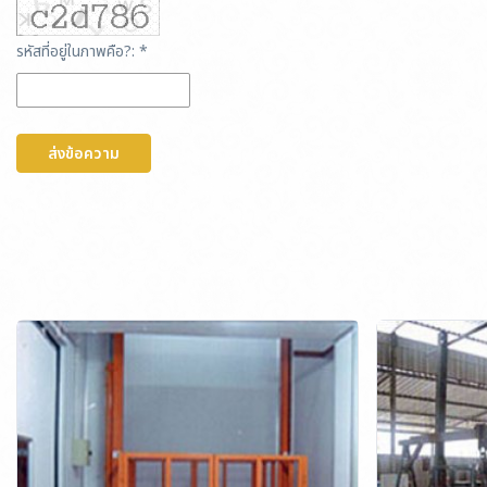
รหัสที่อยู่ในภาพคือ?: *
ส่งข้อความ