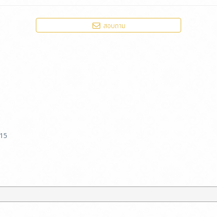
สอบถาม
015