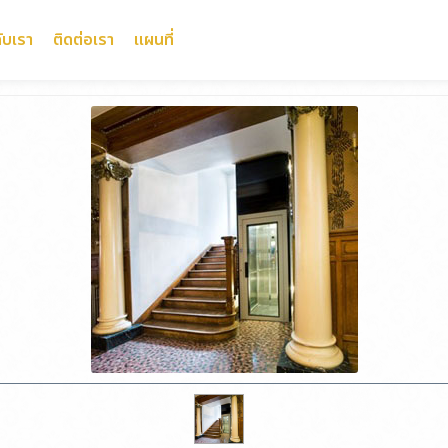
กับเรา
ติดต่อเรา
แผนที่